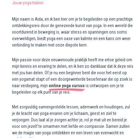
Jouw yoga trainer
Mijn naam is Aida, en ik ben hier om je te begeleiden op een prachtige
ontdekkingsreis door de genezende kunst van yoga. In een wereld die
voortdurend in beweging is, waar stress en spanningen ons soms
overweldigen, biedt yoga een oase van kalmte en een kans om weer
verbinding te maken met onze diepste kern.
Mijn passie voor deze eeuwenoude praktijk heeft me ertoe geleid om
mijn kennis en ervaring te delen, en ik ben zo dankbaar dat ik deze reis
met jou kan delen. Of je nu een beginner bent die voor het eerst op
een yogamat stapt of een doorgewinterde beoefenaar die op zoek is
naar verdieping, mijn
online yoga cursus
is ontworpen om je te
begeleiden op elk punt van je reis.
Met zorgvuldig samengestelde lessen, ademwerk en houdingen, zul
je de kracht van yoga ervaren om je lichaam, geest en ziel te
verjongen. Dus laat al je zorgen achter je, rol je mat uit en bereid je
voor om jezelf te omarmen met liefde en compassie. Samen zullen
we de magie van yoga ontdekken en een leven van evenwicht en